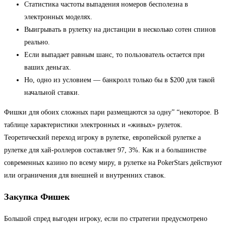
Статистика частоты выпадения номеров бесполезна в
электронных моделях.
Выигрывать в рулетку на дистанции в несколько сотен спинов
реально.
Если выпадает равным шанс, то пользователь остается при
ваших деньгах.
Но, одно из условием — банкролл только бы в $200 для такой
начальной ставки.
Фишки для обоих сложных пари размещаются за одну” “некоторое. В
таблице характеристики электронных и «живых» рулеток.
Теоретический переход игроку в рулетке, европейской рулетке а
рулетке для хай-роллеров составляет 97, 3%. Как и а большинстве
современных казино по всему миру, в рулетке на PokerStars действуют
или ограничения для внешней и внутренних ставок.
Закупка Фишек
Большой спред выгоден игроку, если по стратегии предусмотрено