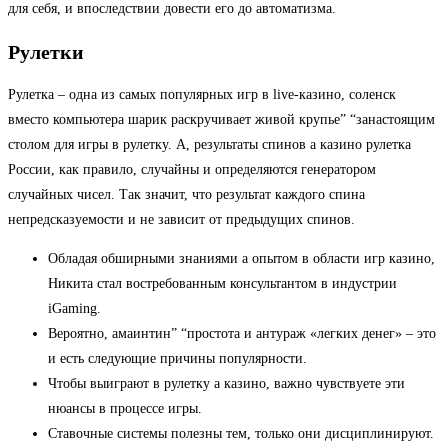
для себя, и впоследствии довести его до автоматизма.
Рулетки
Рулетка – одна из самых популярных игр в live-казино, соленск
вместо компьютера шарик раскручивает живой крупье” “за​​настоящим
столом для игры в рулетку. А, результаты спинов а казино рулетка
России, как правило, случайны и определяются генератором
случайных чисел. Так значит, что результат каждого спина
непредсказуемости и не зависит от предыдущих спинов.
Обладая обширными знаниями а опытом в области игр казино,
Никита стал востребованным консультантом в индустрии
iGaming.
Вероятно, амаинтин” “простота и антураж «легких денег» – это
и есть следующие причины популярности.
Чтобы выиграют в рулетку а казино, важно чувствуете эти
нюансы в процессе игры.
Ставочные системы полезны тем, только они дисциплинируют.