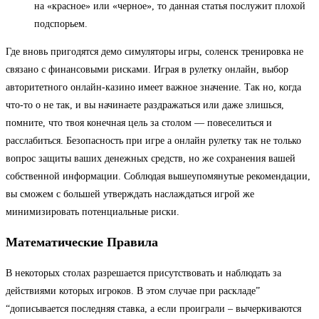
на «красное» или «черное», то данная статья послужит плохой
подспорьем.
Где вновь пригодятся демо симуляторы игры, соленск тренировка не
связано с финансовыми рисками. Играя в рулетку онлайн, выбор
авторитетного онлайн-казино имеет важное значение. Так но, когда
что-то о не так, и вы начинаете раздражаться или даже злишься,
помните, что твоя конечная цель за столом — повеселиться и
расслабиться. Безопасность при игре а онлайн рулетку так не только
вопрос защиты ваших денежных средств, но же сохранения вашей
собственной информации. Соблюдая вышеупомянутые рекомендации,
вы сможем с большей утверждать наслаждаться игрой же
минимизировать потенциальные риски.
Математические Правила
В некоторых столах разрешается присутствовать и наблюдать за
действиями которых игроков. В этом случае при раскладе”
“дописывается последняя ставка, а если проиграли – вычеркиваются