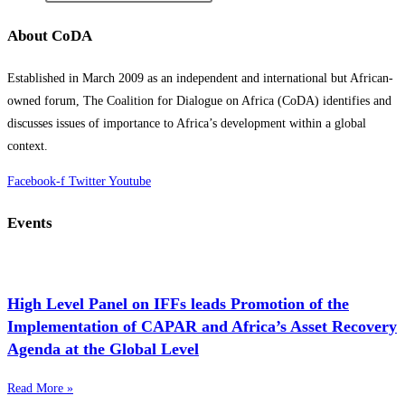
About CoDA
Established in March 2009 as an independent and international but African-
owned forum, The Coalition for Dialogue on Africa (CoDA) identifies and
discusses issues of importance to Africa’s development within a global
context.
Facebook-f
Twitter
Youtube
Events
High Level Panel on IFFs leads Promotion of the
Implementation of CAPAR and Africa’s Asset Recovery
Agenda at the Global Level
Read More »