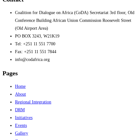
Coalition for Dialogue on Africa (CoDA) Secretariat 3rd floor, Old
Conference Building African Union Commission Roosevelt Street
(Old Airport Area)
PO BOX 3243, W21K19
Tel: +251 11 551 7700
Fax: +251 11 551 7844
info@codafrica.org
Pages
Home
About
Regional Integration
DRM
Initiatives
Events
Gallery