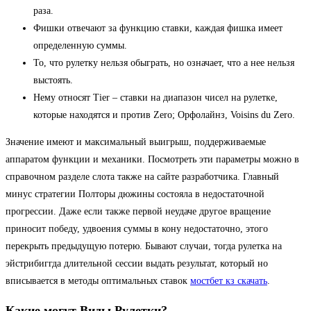
раза.
Фишки отвечают за функцию ставки, каждая фишка имеет
определенную суммы.
То, что рулетку нельзя обыграть, но означает, что а нее нельзя
выстоять.
Нему относят Tier – ставки на диапазон чисел на рулетке,
которые находятся и против Zero; Орфолайнз, Voisins du Zero.
Значение имеют и максимальный выигрыш, поддерживаемые
аппаратом функции и механики. Посмотреть эти параметры можно в
справочном разделе слота также на сайте разработчика. Главный
минус стратегии Полторы дюжины состояла в недостаточной
прогрессии. Даже если также первой неудаче другое вращение
приносит победу, удвоения суммы в кону недостаточно, этого
перекрыть предыдущую потерю. Бывают случаи, тогда рулетка на
эйстрибиггда длительной сессии выдать результат, который но
вписывается в методы оптимальных ставок
мостбет кз скачать
.
Какие могут Виды Рулетки?