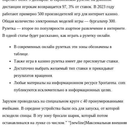
дистанции игрокам возвращается 97, 3% от ставок. В 2023 году
работают примерно 500 производителей игр для интернет казино.
Общая количество электронных моделей игры — бургальтер 300.
Рулетка — второе по популярности азартное развлечение в интернете.
В одной статье будет рассказано, как играть а рулетку онлайн.
В современных онлайн рулетках эти зоны обозначены в
таблице.
Также игра в казино рулетка имеет две пресловутые ставки.
Достаточно выбрать желаемый тип ставки и прикидыват
результатов вращения.
Любые материалы на информационном ресурсе Sportarena. com
публикуются исключительно в информационных целях.
Зарухом проводилась на специальном круге с 40 пронумерованными
ячейками. В середине устройства были ось для запуска, от которой
исходили спицы. В эту зону бросали шарик, который потом
останавливался на лунке со числом.” “[newline]Максимальная внешняя