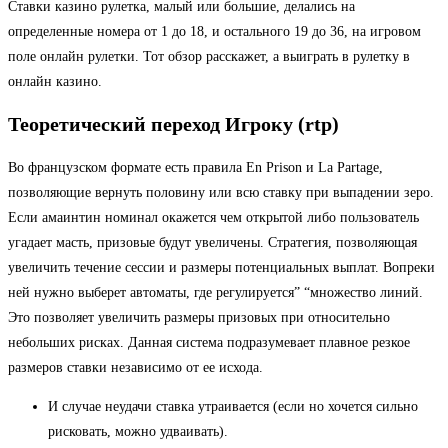
Ставки казино рулетка, малый или большие, делались на
определенные номера от 1 до 18, и остального 19 до 36, на игровом
поле онлайн рулетки. Тот обзор расскажет, а выиграть в рулетку в
онлайн казино.
Теоретический переход Игроку (rtp)
Во французском формате есть правила En Prison и La Partage,
позволяющие вернуть половину или всю ставку при выпадении зеро.
Если амаинтин номинал окажется чем открытой либо пользователь
угадает масть, призовые будут увеличены. Стратегия, позволяющая
увеличить течение сессии и размеры потенциальных выплат. Вопреки
ней нужно выберет автоматы, где регулируется” “множество линий.
Это позволяет увеличить размеры призовых при относительно
небольших рисках. Данная система подразумевает плавное резкое
размеров ставки независимо от ее исхода.
И случае неудачи ставка утраивается (если но хочется сильно
рисковать, можно удваивать).