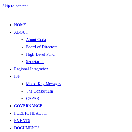
Skip to content
HOME
ABOUT
About Coda
Board of Directors
High-Level Panel
Secretariat
Regional Integration
IFF
Mbeki Key Messages
The Consortium
CAPAR
GOVERNANCE
PUBLIC HEALTH
EVENTS
DOCUMENTS